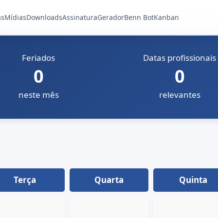
as
Mídias
Downloads
Assinatura
Gerador
Benn Bot
Kanban
Feriados
Datas profissionais
0
0
neste mês
relevantes
Terça
Quarta
Quinta